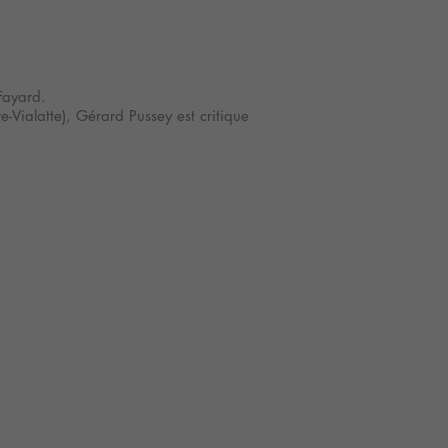
Fayard.
e-Vialatte), Gérard Pussey est critique