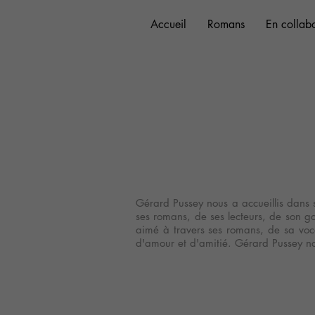
Accueil
Accueil
Accueil
Romans
Romans
Romans
En collab
En collab
En collab
Gérard Pussey nous a accueillis dans s
ses romans, de ses lecteurs, de son goû
aimé à travers ses romans, de sa voca
d'amour et d'amitié. Gérard Pussey no