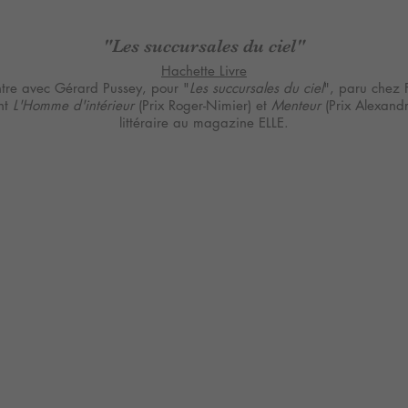
"Les succursales du ciel"
Hachette Livre
tre avec Gérard Pussey, pour "
Les succursales du ciel
", paru chez 
nt
L'Homme d'intérieur
(Prix Roger-Nimier) et
Menteur
(Prix Alexandr
littéraire au magazine ELLE.