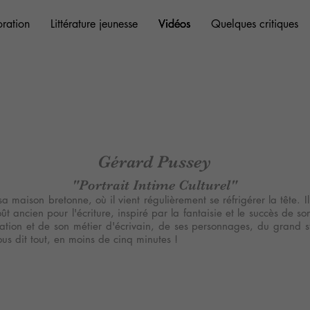
oration
oration
oration
Littérature jeunesse
Littérature jeunesse
Littérature jeunesse
Vidéos
Vidéos
Vidéos
Quelques critiques
Quelques critiques
Quelques critiques
Vidéos
Gérard Pussey
"Portrait Intime Culturel"
a maison bretonne, où il vient régulièrement se réfrigérer la tête. I
t ancien pour l'écriture, inspiré par la fantaisie et le succès de so
tion et de son métier d'écrivain, de ses personnages, du grand st
us dit tout, en moins de cinq minutes !