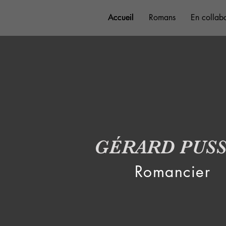
Accueil
Accueil
Accueil
Romans
Romans
Romans
En collab
En collab
En collab
GÉRARD PUS
Romancier